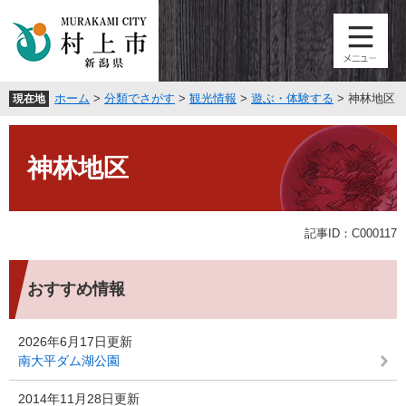
ペ
メ
ー
ニ
ジ
ュ
の
ー
先
を
ホーム
>
分類でさがす
>
観光情報
>
遊ぶ・体験する
>
神林地区
現在地
頭
飛
で
ば
本
す
し
文
。
て
神林地区
本
文
へ
記事ID：C000117
おすすめ情報
2026年6月17日更新
南大平ダム湖公園
2014年11月28日更新