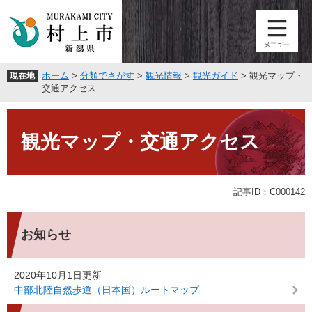
ペ
メ
ー
ニ
ジ
ュ
の
ー
先
を
ホーム
>
分類でさがす
>
観光情報
>
観光ガイド
>
観光マップ・
現在地
頭
飛
交通アクセス
で
ば
す
し
本
。
て
文
観光マップ・交通アクセス
本
文
へ
記事ID：C000142
お知らせ
2020年10月1日更新
中部北陸自然歩道（日本国）ルートマップ