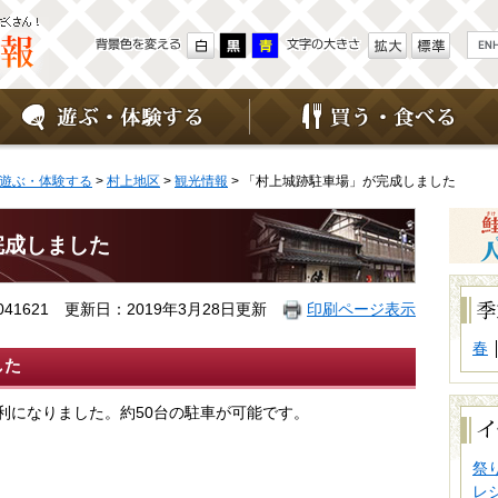
G
o
o
g
l
e
カ
ス
タ
遊ぶ・体験する
>
村上地区
>
観光情報
> 「村上城跡駐車場」が完成しました
ム
検
索
完成しました
季
節
41621
更新日：2019年3月28日更新
印刷ページ表示
別
で
春
探
した
す
イ
利になりました。約50台の駐車が可能です。
ベ
ン
ト
祭
別
レ