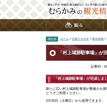
ペ
メ
ー
ニ
ジ
ュ
の
ー
先
を
頭
飛
で
ば
す
し
。
て
ホーム
>
分類でさがす
>
観光情報
>
本
文
本
へ
文
「村上城跡駐車場」が
記事ID：00
「村上城跡駐車場」が完成しま
新たに広い村上城跡駐車場が整備され便
どうぞご利用ください。
3月30日（土曜日）から使用できます。