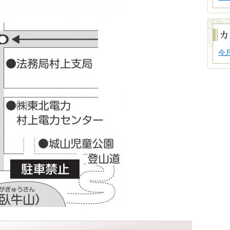
で
探
す
カ
レ
ン
ダ
今
ー
か
ら
探
す