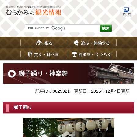
ペ
メ
ー
ニ
ジ
ュ
の
ー
先
を
G
頭
飛
o
で
ば
o
す
し
g
。
て
l
e
本
カ
文
ス
へ
本
タ
文
獅子踊り・神楽舞
ム
検
索
記事ID：0025321
更新日：2025年12月4日更新
獅子踊り