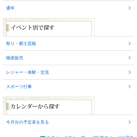
通年
イ
ベ
ン
ト
別
祭り・郷土芸能
で
探
物産販売
す
レジャー・体験・交流
スポーツ行事
カ
レ
ン
ダ
ー
今月分の予定表を見る
か
ら