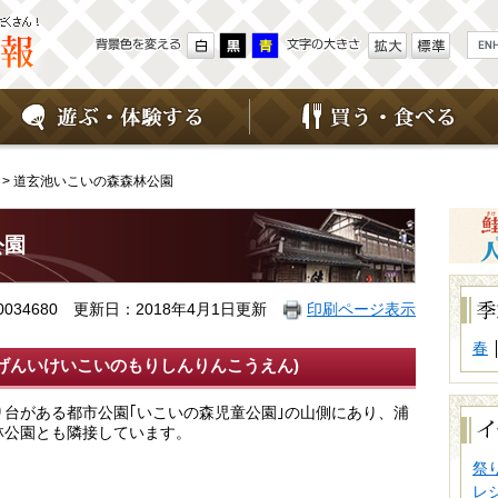
G
o
o
g
l
e
カ
ス
タ
> 道玄池いこいの森森林公園
ム
検
索
公園
季
節
034680
更新日：2018年4月1日更新
印刷ページ表示
別
で
春
探
げんいけいこいのもりしんりんこうえん)
す
イ
り台がある都市公園｢いこいの森児童公園｣の山側にあり、浦
ベ
林公園とも隣接しています。
ン
ト
祭
別
レ