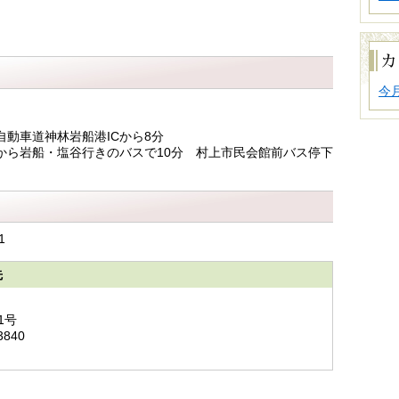
で
探
す
カ
レ
ン
ダ
今
ー
か
ら
動車道神林岩船港ICから8分
探
から岩船・塩谷行きのバスで10分 村上市民会館前バス停下
す
1
先
1号
3840