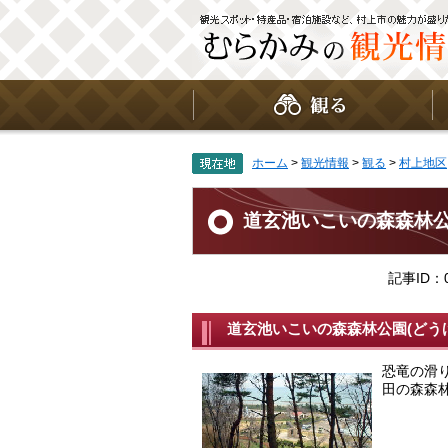
ペ
メ
ー
ニ
ジ
ュ
の
ー
先
を
頭
飛
で
ば
す
し
。
て
ホーム
>
観光情報
>
観る
>
村上地区
本
文
本
へ
文
道玄池いこいの森森林
記事ID：0
道玄池いこいの森森林公園(どう
恐竜の滑
田の森森