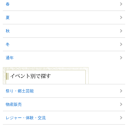
探
春
す
夏
秋
冬
通年
イ
ベ
ン
ト
別
祭り・郷土芸能
で
探
物産販売
す
レジャー・体験・交流