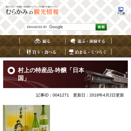
ペ
メ
ー
ニ
ジ
ュ
の
ー
先
を
G
頭
飛
o
で
ば
o
す
し
g
。
て
l
e
本
カ
文
ス
へ
本
タ
文
村上の特産品-吟醸「日本
ム
検
国」
索
記事ID：0041271
更新日：2018年4月2日更新