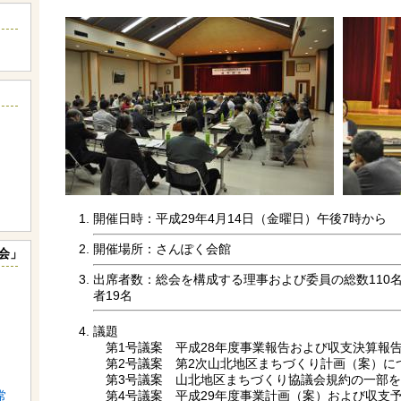
開催日時：平成29年4月14日（金曜日）午後7時から
開催場所：さんぽく会館
会」
出席者数：総会を構成する理事および委員の総数110
者19名
議題
第1号議案 平成28年度事業報告および収支決算報
第2号議案 第2次山北地区まちづくり計画（案）に
第3号議案 山北地区まちづくり協議会規約の一部を
第4号議案 平成29年度事業計画（案）および収支
常