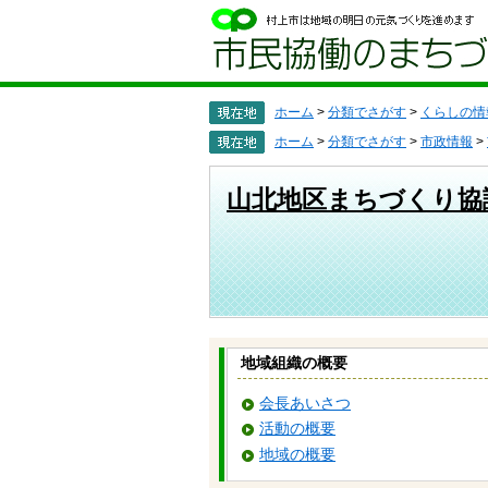
ペ
メ
ー
ニ
ジ
ュ
の
ー
先
を
頭
飛
ホーム
>
分類でさがす
>
くらしの情
で
ば
ホーム
>
分類でさがす
>
市政情報
>
す
し
。
て
本
山北地区まちづくり協
文
へ
地域組織の概要
会長あいさつ
活動の概要
地域の概要