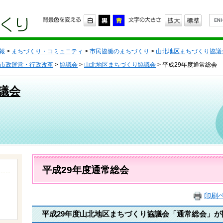
G
o
o
g
l
報
>
まちづくり・コミュニティ
>
市民協働のまちづくり
>
山北地区まちづくり協議
e
カ
市政運営・行政改革
>
協議会
>
山北地区まちづくり協議会
> 平成29年度通常総会
ス
タ
議会
ム
検
索
本
文
平成29年度通常総会
印刷
平成29年度山北地区まちづくり協議会「通常総会」