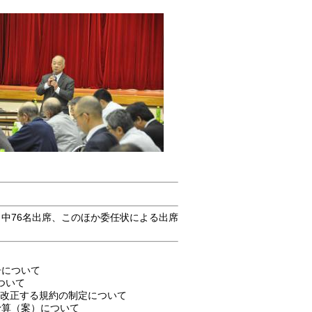
名中76名出席、このほか委任状による出席
告について
ついて
改正する規約の制定について
予算（案）について