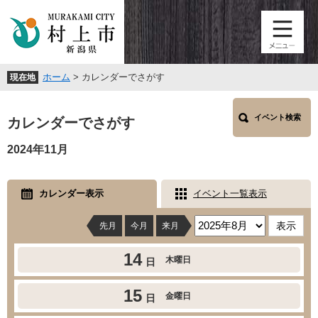
ペ
メ
ー
ニ
ジ
ュ
の
ー
先
を
ホーム
>
カレンダーでさがす
現在地
頭
飛
で
ば
本
す
し
イベント検索
文
カレンダーでさがす
。
て
本
2024年11月
文
へ
カレンダー表示
イベント一覧表示
先月
今月
来月
14
木曜日
日
15
金曜日
日