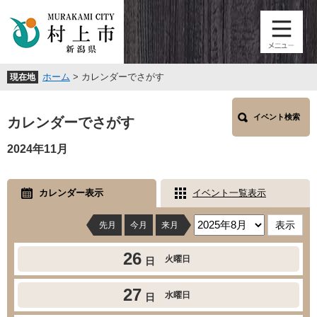
ペ
メ
ー
ニ
ジ
ュ
の
ー
先
を
ホーム
>
カレンダーでさがす
現在地
頭
飛
で
ば
本
す
し
イベント検索
文
カレンダーでさがす
。
て
本
2024年11月
文
へ
カレンダー表示
イベント一覧表示
先月
今月
来月
26
火曜日
日
27
水曜日
日