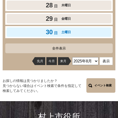
28
木曜日
日
29
金曜日
日
30
土曜日
日
全件表示
先月
今月
来月
お探しの情報は見つかりましたか？
見つからない場合はイベント検索で条件を指定して
イベント検索
検索してみてください。
村上市役所