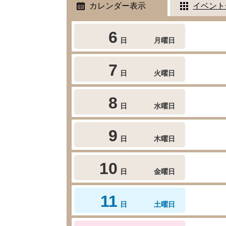
カレンダー表示
イベント
6
日
月曜日
7
日
火曜日
8
日
水曜日
9
日
木曜日
10
日
金曜日
11
日
土曜日