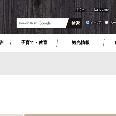
本文へ
Language
G
すべて
ペ
o
o
g
福祉
子育て・教育
観光情報
l
e
カ
ス
タ
ム
検
索