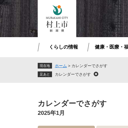
ペ
メ
ー
ニ
ジ
ュ
の
ー
先
を
頭
飛
で
ば
くらしの情報
健康・医療・
す
し
。
て
本
ホーム
>
カレンダーでさがす
現在地
文
カレンダーでさがす
閉
へ
じ
る
本
文
カレンダーでさがす
2025年1月