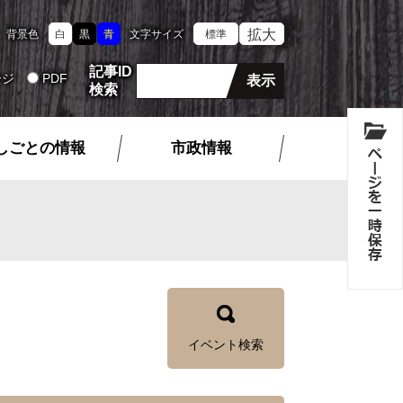
拡大
背景色
白
黒
青
文字サイズ
標準
記事ID
ージ
PDF
検索
しごとの情報
市政情報
イベント検索