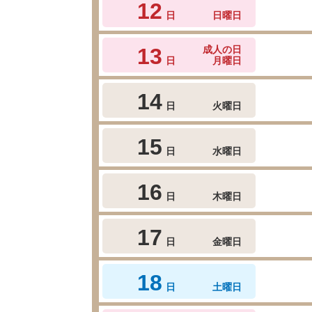
12
日
日曜日
13
成人の日
日
月曜日
14
日
火曜日
15
日
水曜日
16
日
木曜日
17
日
金曜日
18
日
土曜日