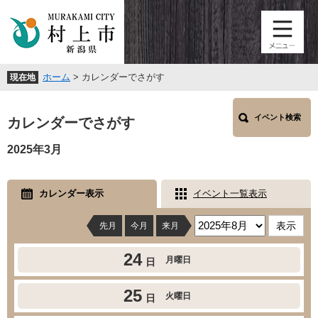
ペ
メ
ー
ニ
ジ
ュ
の
ー
先
を
ホーム
>
カレンダーでさがす
現在地
頭
飛
で
ば
本
す
し
イベント検索
文
カレンダーでさがす
。
て
本
2025年3月
文
へ
カレンダー表示
イベント一覧表示
先月
今月
来月
24
月曜日
日
25
火曜日
日