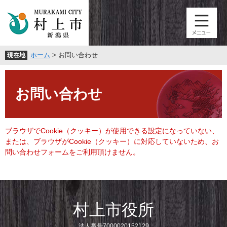
ペ
メ
ー
ニ
ジ
ュ
の
ー
先
を
ホーム
>
お問い合わせ
現在地
頭
飛
で
ば
本
す
し
文
。
て
お問い合わせ
本
文
へ
ブラウザでCookie（クッキー）が使用できる設定になっていない、
または、ブラウザがCookie（クッキー）に対応していないため、お
問い合わせフォームをご利用頂けません。
村上市役所
法人番号7000020152129