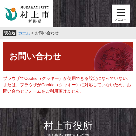
ペ
メ
ー
ニ
ジ
ュ
の
ー
先
を
ホーム
>
お問い合わせ
現在地
頭
飛
で
ば
本
す
し
文
。
て
お問い合わせ
本
文
へ
ブラウザでCookie（クッキー）が使用できる設定になっていない、
または、ブラウザがCookie（クッキー）に対応していないため、お
問い合わせフォームをご利用頂けません。
村上市役所
法人番号7000020152129