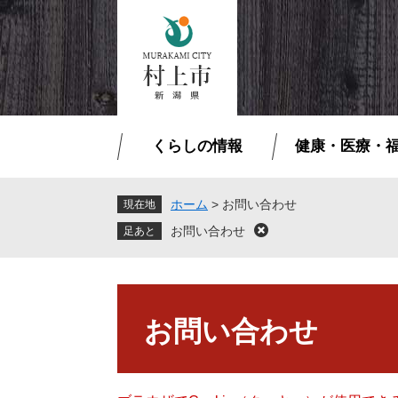
ペ
メ
ー
ニ
ジ
ュ
の
ー
先
を
頭
飛
で
ば
くらしの情報
健康・医療・
す
し
。
て
本
ホーム
>
お問い合わせ
現在地
文
お問い合わせ
閉
へ
じ
る
本
文
お問い合わせ