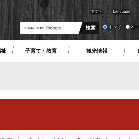
本文へ
Language
G
すべて
ペ
o
o
g
福祉
子育て・教育
観光情報
l
e
カ
ス
タ
ム
検
索