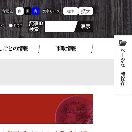
拡大
背景色
白
黒
青
文字サイズ
標準
記事ID
ージ
PDF
検索
しごとの情報
市政情報