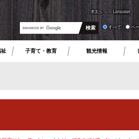
本文へ
Language
G
すべて
ペ
o
o
g
福祉
子育て・教育
観光情報
l
e
カ
ス
タ
ム
検
索