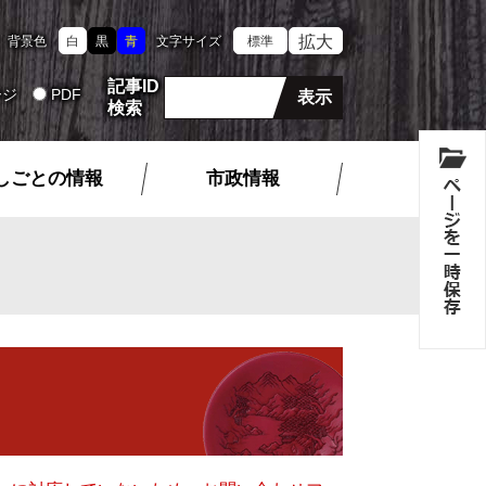
拡大
背景色
白
黒
青
文字サイズ
標準
記事ID
ージ
PDF
検索
しごとの情報
市政情報