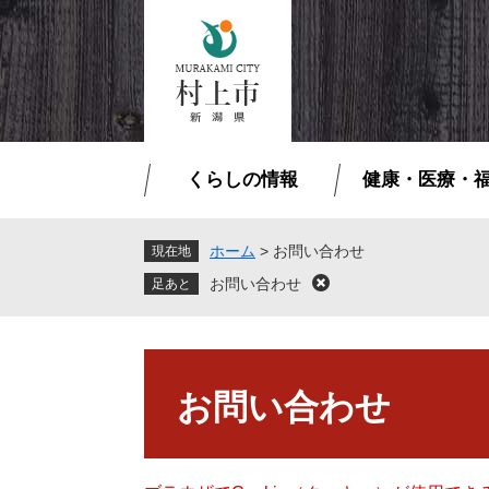
ペ
メ
ー
ニ
ジ
ュ
の
ー
先
を
頭
飛
で
ば
くらしの情報
健康・医療・
す
し
。
て
本
ホーム
>
お問い合わせ
現在地
文
お問い合わせ
閉
へ
じ
る
本
文
お問い合わせ