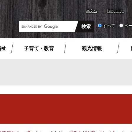
本文へ
Language
G
すべて
ペ
o
o
g
福祉
子育て・教育
観光情報
l
e
カ
ス
タ
ム
検
索