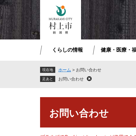
ペ
メ
ー
ニ
ジ
ュ
の
ー
先
を
頭
飛
で
ば
くらしの情報
健康・医療・
す
し
。
て
本
ホーム
>
お問い合わせ
現在地
文
お問い合わせ
閉
へ
じ
る
本
文
お問い合わせ