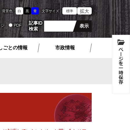
拡大
背景色
白
黒
青
文字サイズ
標準
記事ID
ージ
PDF
検索
しごとの情報
市政情報