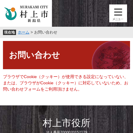
ペ
メ
ー
ニ
ジ
ュ
の
ー
先
を
ホーム
>
お問い合わせ
現在地
頭
飛
で
ば
本
す
し
文
。
て
お問い合わせ
本
文
へ
ブラウザでCookie（クッキー）が使用できる設定になっていない、
または、ブラウザがCookie（クッキー）に対応していないため、お
問い合わせフォームをご利用頂けません。
村上市役所
法人番号7000020152129