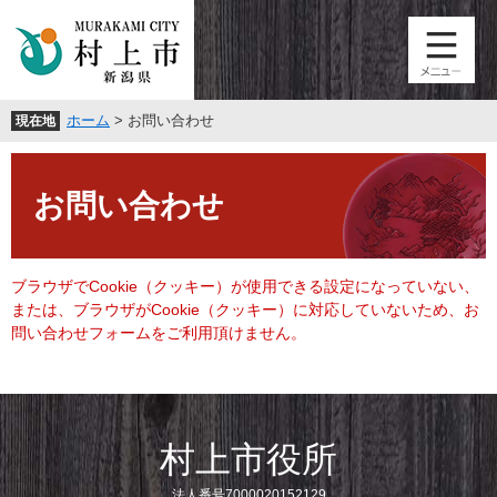
ペ
メ
ー
ニ
ジ
ュ
の
ー
先
を
ホーム
>
お問い合わせ
現在地
頭
飛
で
ば
本
す
し
文
。
て
お問い合わせ
本
文
へ
ブラウザでCookie（クッキー）が使用できる設定になっていない、
または、ブラウザがCookie（クッキー）に対応していないため、お
問い合わせフォームをご利用頂けません。
村上市役所
法人番号7000020152129