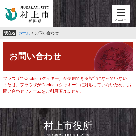
ペ
メ
ー
ニ
ジ
ュ
の
ー
先
を
ホーム
>
お問い合わせ
現在地
頭
飛
で
ば
本
す
し
文
。
て
お問い合わせ
本
文
へ
ブラウザでCookie（クッキー）が使用できる設定になっていない、
または、ブラウザがCookie（クッキー）に対応していないため、お
問い合わせフォームをご利用頂けません。
村上市役所
法人番号7000020152129