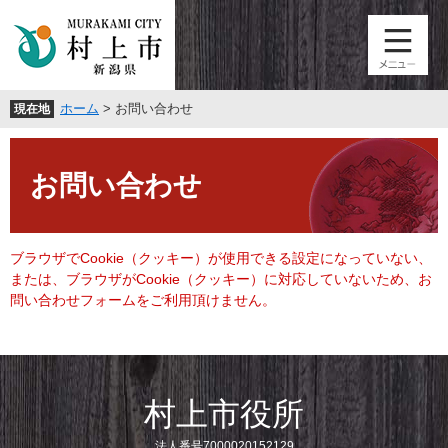
ペ
メ
ー
ニ
ジ
ュ
の
ー
先
を
ホーム
>
お問い合わせ
現在地
頭
飛
で
ば
本
す
し
文
。
て
お問い合わせ
本
文
へ
ブラウザでCookie（クッキー）が使用できる設定になっていない、
または、ブラウザがCookie（クッキー）に対応していないため、お
問い合わせフォームをご利用頂けません。
村上市役所
法人番号7000020152129