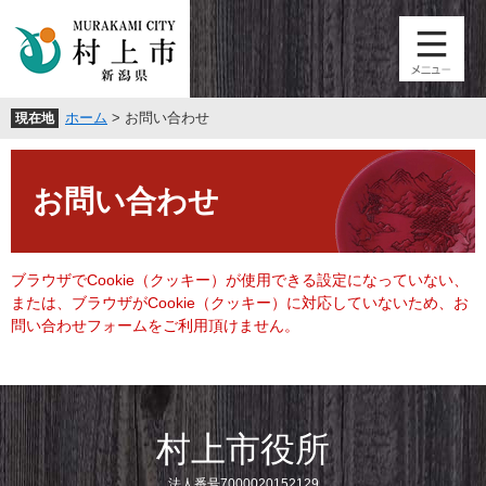
ペ
メ
ー
ニ
ジ
ュ
の
ー
先
を
ホーム
>
お問い合わせ
現在地
頭
飛
で
ば
本
す
し
文
。
て
お問い合わせ
本
文
へ
ブラウザでCookie（クッキー）が使用できる設定になっていない、
または、ブラウザがCookie（クッキー）に対応していないため、お
問い合わせフォームをご利用頂けません。
村上市役所
法人番号7000020152129