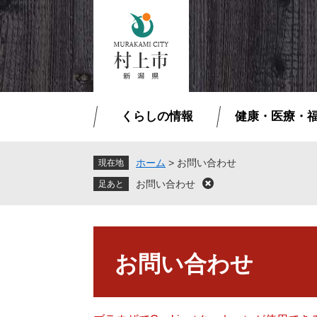
ペ
メ
ー
ニ
ジ
ュ
の
ー
先
を
頭
飛
で
ば
くらしの情報
健康・医療・
す
し
。
て
本
ホーム
>
お問い合わせ
現在地
文
お問い合わせ
閉
へ
じ
る
本
文
お問い合わせ