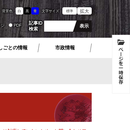
拡大
背景色
白
黒
青
文字サイズ
標準
記事ID
ージ
PDF
検索
しごとの情報
市政情報