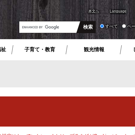
本文へ
Language
G
すべて
ペ
o
o
g
福祉
子育て・教育
観光情報
l
e
カ
ス
タ
ム
検
索