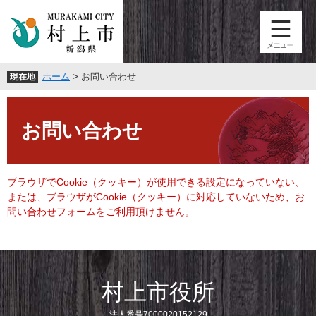
ペ
メ
ー
ニ
ジ
ュ
の
ー
先
を
ホーム
>
お問い合わせ
現在地
頭
飛
で
ば
本
す
し
文
。
て
お問い合わせ
本
文
へ
ブラウザでCookie（クッキー）が使用できる設定になっていない、
または、ブラウザがCookie（クッキー）に対応していないため、お
問い合わせフォームをご利用頂けません。
村上市役所
法人番号7000020152129