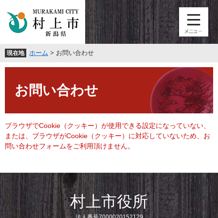
ペ
メ
ー
ニ
ジ
ュ
の
ー
先
を
ホーム
>
お問い合わせ
現在地
頭
飛
で
ば
本
す
し
文
。
て
お問い合わせ
本
文
へ
ブラウザでCookie（クッキー）が使用できる設定になっていない、
または、ブラウザがCookie（クッキー）に対応していないため、お
問い合わせフォームをご利用頂けません。
村上市役所
法人番号7000020152129