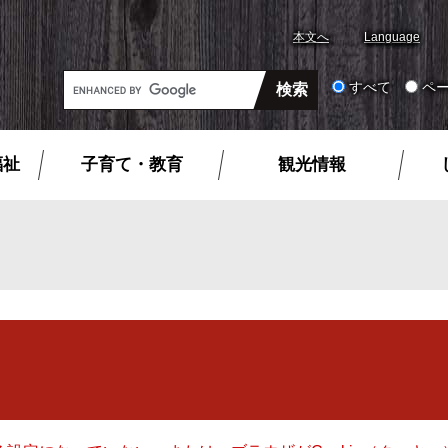
本文へ
Language
G
すべて
ペ
o
o
g
福祉
子育て・教育
観光情報
l
e
カ
ス
タ
ム
検
索