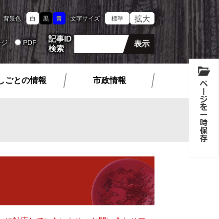
拡大
背景色
白
黒
青
文字サイズ
標準
記事ID
ージ
PDF
検索
しごとの情報
市政情報