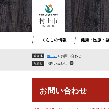
ペ
メ
ー
ニ
ジ
ュ
の
ー
先
を
頭
飛
で
ば
くらしの情報
健康・医療・
す
し
。
て
本
ホーム
>
お問い合わせ
現在地
文
お問い合わせ
閉
へ
じ
る
本
文
お問い合わせ