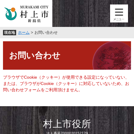
ペ
メ
ー
ニ
ジ
ュ
の
ー
先
を
ホーム
>
お問い合わせ
現在地
頭
飛
で
ば
本
す
し
文
。
て
お問い合わせ
本
文
へ
ブラウザでCookie（クッキー）が使用できる設定になっていない、
または、ブラウザがCookie（クッキー）に対応していないため、お
問い合わせフォームをご利用頂けません。
村上市役所
法人番号7000020152129