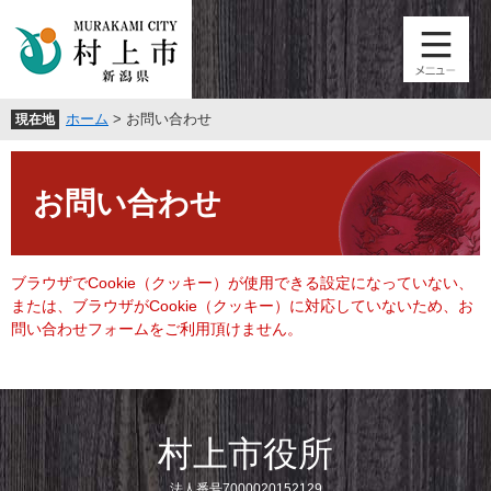
ペ
メ
ー
ニ
ジ
ュ
の
ー
先
を
ホーム
>
お問い合わせ
現在地
頭
飛
で
ば
本
す
し
文
。
て
お問い合わせ
本
文
へ
ブラウザでCookie（クッキー）が使用できる設定になっていない、
または、ブラウザがCookie（クッキー）に対応していないため、お
問い合わせフォームをご利用頂けません。
村上市役所
法人番号7000020152129