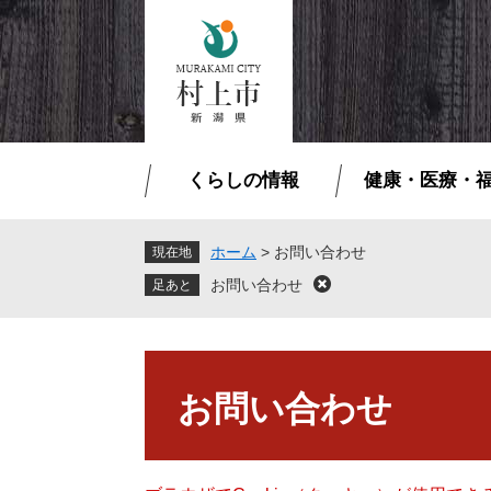
ペ
メ
ー
ニ
ジ
ュ
の
ー
先
を
頭
飛
で
ば
くらしの情報
健康・医療・
す
し
。
て
本
ホーム
>
お問い合わせ
現在地
文
お問い合わせ
閉
へ
じ
る
本
文
お問い合わせ