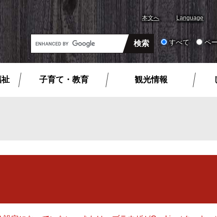
本文へ
Language
G
すべて
ペ
o
o
g
福祉
子育て・教育
観光情報
l
e
カ
ス
タ
ム
検
索