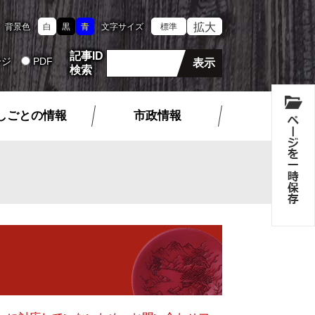
拡大
背景色
白
黒
青
文字サイズ
標準
記事ID
ージ
PDF
検索
しごとの情報
市政情報