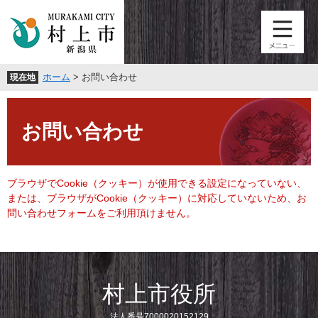
ペ
メ
ー
ニ
ジ
ュ
の
ー
先
を
ホーム
>
お問い合わせ
現在地
頭
飛
で
ば
本
す
し
文
。
て
お問い合わせ
本
文
へ
ブラウザでCookie（クッキー）が使用できる設定になっていない、
または、ブラウザがCookie（クッキー）に対応していないため、お
問い合わせフォームをご利用頂けません。
村上市役所
法人番号7000020152129