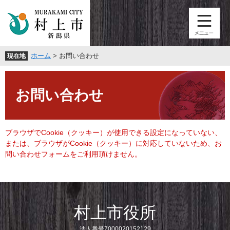
ペ
メ
ー
ニ
ジ
ュ
の
ー
先
を
ホーム
>
お問い合わせ
現在地
頭
飛
で
ば
本
す
し
文
。
て
お問い合わせ
本
文
へ
ブラウザでCookie（クッキー）が使用できる設定になっていない、
または、ブラウザがCookie（クッキー）に対応していないため、お
問い合わせフォームをご利用頂けません。
村上市役所
法人番号7000020152129