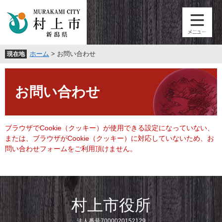
ペ
メ
ー
ニ
ジ
ュ
の
ー
先
を
ホーム
>
お問い合わせ
現在地
頭
飛
で
ば
本
す
し
文
。
て
お問い合わせ
本
文
へ
ブラウザでCookie（クッキー）が使用できる設定になっていない、
または、ブラウザがCookie（クッキー）に対応していないため、お
問い合わせフォームをご利用頂けません。
村上市役所
法人番号7000020152129