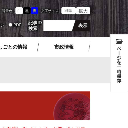
拡大
背景色
白
黒
青
文字サイズ
標準
記事ID
ージ
PDF
検索
しごとの情報
市政情報