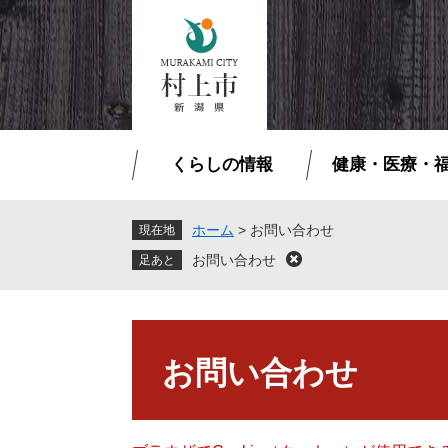
ペ
メ
ー
ニ
ジ
ュ
の
ー
先
を
頭
飛
で
ば
くらしの情報
健康・医療・
す
し
。
て
本
ホーム
>
お問い合わせ
現在地
文
お問い合わせ
閉
へ
じ
る
本
文
お問い合わせ