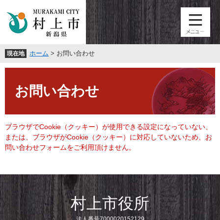
ペ
メ
ー
ニ
ジ
ュ
の
ー
先
を
ホーム
>
お問い合わせ
現在地
頭
飛
で
ば
本
す
し
文
。
て
お問い合わせ
本
文
へ
ブラウザでCookie（クッキー）が使用できる設定になっていない、
または、ブラウザがCookie（クッキー）に対応していないため、お
問い合わせフォームをご利用頂けません。
村上市役所
法人番号7000020152129