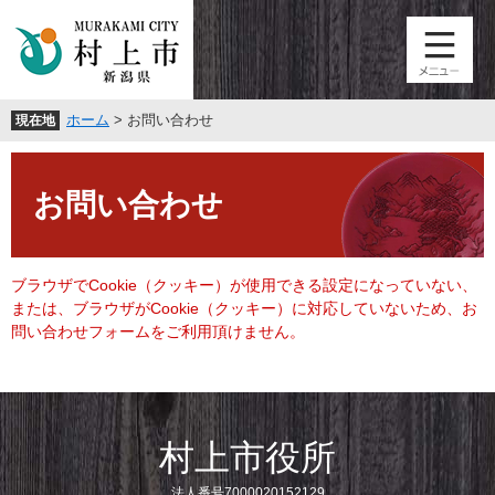
ペ
メ
ー
ニ
ジ
ュ
の
ー
先
を
ホーム
>
お問い合わせ
現在地
頭
飛
で
ば
本
す
し
文
。
て
お問い合わせ
本
文
へ
ブラウザでCookie（クッキー）が使用できる設定になっていない、
または、ブラウザがCookie（クッキー）に対応していないため、お
問い合わせフォームをご利用頂けません。
村上市役所
法人番号7000020152129