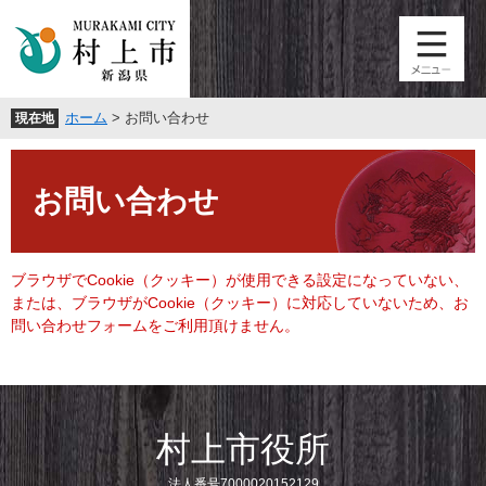
ペ
メ
ー
ニ
ジ
ュ
の
ー
先
を
ホーム
>
お問い合わせ
現在地
頭
飛
で
ば
本
す
し
文
。
て
お問い合わせ
本
文
へ
ブラウザでCookie（クッキー）が使用できる設定になっていない、
または、ブラウザがCookie（クッキー）に対応していないため、お
問い合わせフォームをご利用頂けません。
村上市役所
法人番号7000020152129