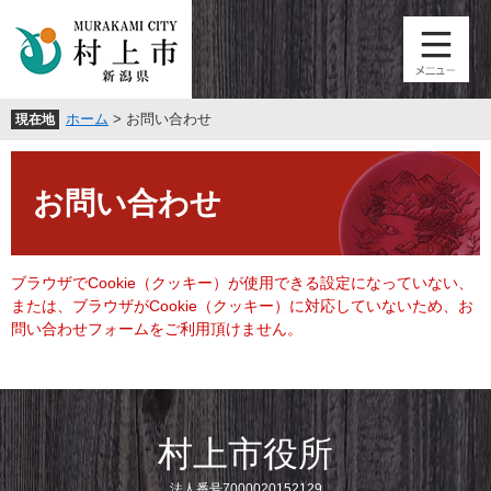
ペ
メ
ー
ニ
ジ
ュ
の
ー
先
を
ホーム
>
お問い合わせ
現在地
頭
飛
で
ば
本
す
し
文
。
て
お問い合わせ
本
文
へ
ブラウザでCookie（クッキー）が使用できる設定になっていない、
または、ブラウザがCookie（クッキー）に対応していないため、お
問い合わせフォームをご利用頂けません。
村上市役所
法人番号7000020152129