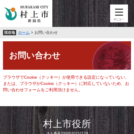
ペ
メ
ー
ニ
ジ
ュ
の
ー
先
を
ホーム
>
お問い合わせ
現在地
頭
飛
で
ば
本
す
し
文
。
て
お問い合わせ
本
文
へ
ブラウザでCookie（クッキー）が使用できる設定になっていない、
または、ブラウザがCookie（クッキー）に対応していないため、お
問い合わせフォームをご利用頂けません。
村上市役所
法人番号7000020152129