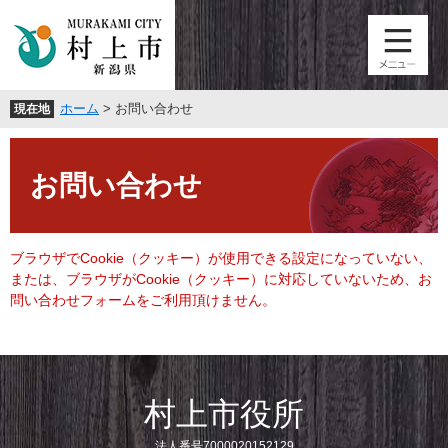
ペ
メ
ー
ニ
ジ
ュ
の
ー
先
を
ホーム
>
お問い合わせ
現在地
頭
飛
で
ば
本
す
し
文
。
て
お問い合わせ
本
文
へ
ブラウザでCookie（クッキー）が使用できる設定になっていない、
または、ブラウザがCookie（クッキー）に対応していないため、お
問い合わせフォームをご利用頂けません。
村上市役所
法人番号7000020152129