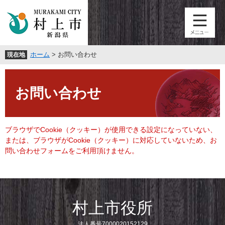
ペ
メ
ー
ニ
ジ
ュ
の
ー
先
を
ホーム
>
お問い合わせ
現在地
頭
飛
で
ば
本
す
し
文
。
て
お問い合わせ
本
文
へ
ブラウザでCookie（クッキー）が使用できる設定になっていない、
または、ブラウザがCookie（クッキー）に対応していないため、お
問い合わせフォームをご利用頂けません。
村上市役所
法人番号7000020152129