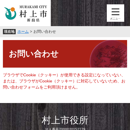
ペ
メ
ー
ニ
ジ
ュ
の
ー
先
を
ホーム
>
お問い合わせ
現在地
頭
飛
で
ば
本
す
し
文
。
て
お問い合わせ
本
文
へ
ブラウザでCookie（クッキー）が使用できる設定になっていない、
または、ブラウザがCookie（クッキー）に対応していないため、お
問い合わせフォームをご利用頂けません。
村上市役所
法人番号7000020152129