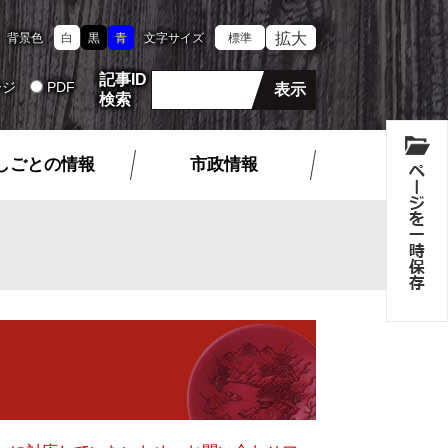
拡大
背景色
白
黒
青
文字サイズ
標準
記事ID
ージ
PDF
検索
しごとの情報
市政情報