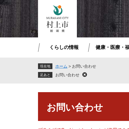
ペ
メ
ー
ニ
ジ
ュ
の
ー
先
を
頭
飛
で
ば
くらしの情報
健康・医療・
す
し
。
て
本
ホーム
>
お問い合わせ
現在地
文
お問い合わせ
閉
へ
じ
る
本
文
お問い合わせ