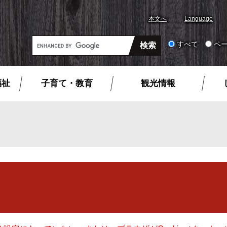
本文へ
Language
G
すべて
ペ
o
o
g
福祉
子育て・教育
観光情報
l
e
カ
ス
タ
ム
検
索