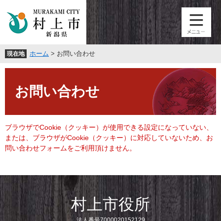
ペ
メ
ー
ニ
ジ
ュ
の
ー
先
を
ホーム
>
お問い合わせ
現在地
頭
飛
で
ば
本
す
し
文
。
て
お問い合わせ
本
文
へ
ブラウザでCookie（クッキー）が使用できる設定になっていない、
または、ブラウザがCookie（クッキー）に対応していないため、お
問い合わせフォームをご利用頂けません。
村上市役所
法人番号7000020152129