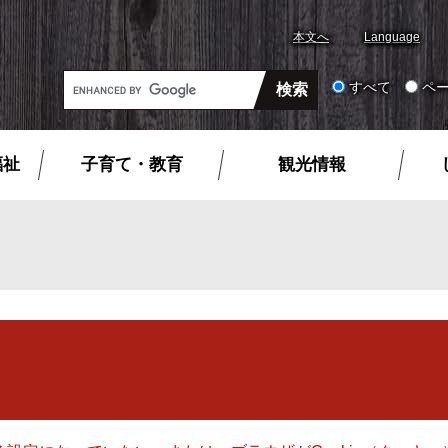
本文へ
Language
G
すべて
ペ
o
o
g
福祉
子育て・教育
観光情報
l
e
カ
ス
タ
ム
検
索