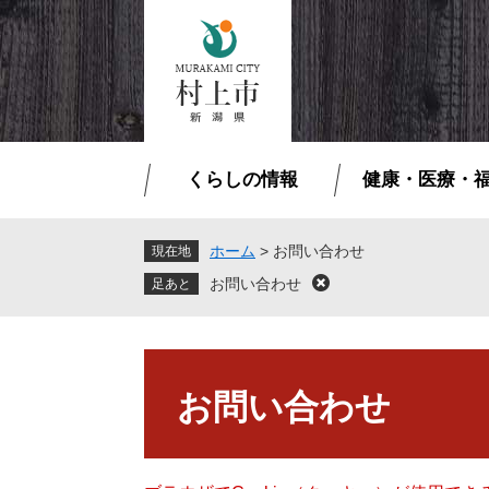
ペ
メ
ー
ニ
ジ
ュ
の
ー
先
を
頭
飛
で
ば
くらしの情報
健康・医療・
す
し
。
て
本
ホーム
>
お問い合わせ
現在地
文
お問い合わせ
閉
へ
じ
る
本
文
お問い合わせ