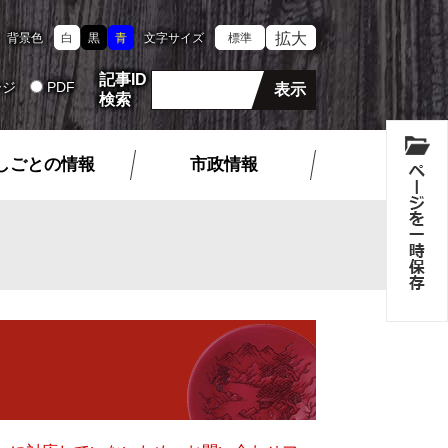
拡大
背景色
白
黒
青
文字サイズ
標準
記事ID
ージ
PDF
検索
しごとの情報
市政情報