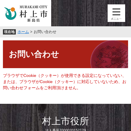
ペ
メ
ー
ニ
ジ
ュ
の
ー
先
を
ホーム
>
お問い合わせ
現在地
頭
飛
で
ば
本
す
し
文
。
て
お問い合わせ
本
文
へ
ブラウザでCookie（クッキー）が使用できる設定になっていない、
または、ブラウザがCookie（クッキー）に対応していないため、お
問い合わせフォームをご利用頂けません。
村上市役所
法人番号7000020152129