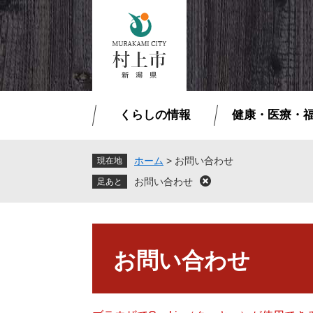
ペ
メ
ー
ニ
ジ
ュ
の
ー
先
を
頭
飛
で
ば
くらしの情報
健康・医療・
す
し
。
て
本
ホーム
>
お問い合わせ
現在地
文
お問い合わせ
閉
へ
じ
る
本
文
お問い合わせ