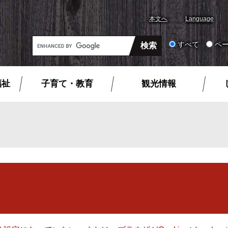
本文へ
Language
G
すべて
ペ
o
o
g
福祉
子育て・教育
観光情報
l
e
カ
ス
タ
ム
検
索