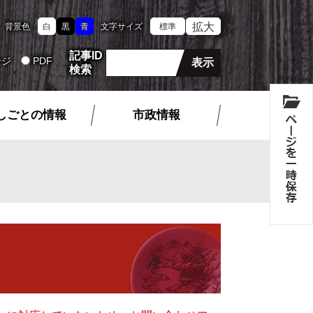
拡大
背景色
白
黒
青
文字サイズ
標準
記事ID
ージ
PDF
検索
しごとの情報
市政情報