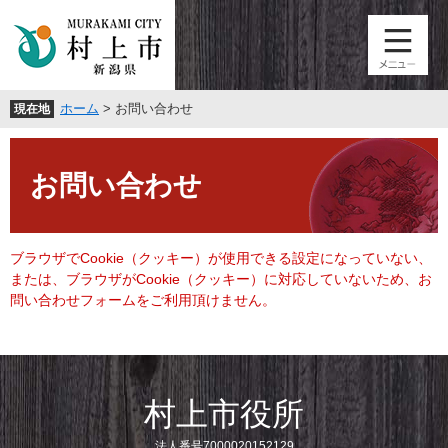
ペ
メ
ー
ニ
ジ
ュ
の
ー
先
を
ホーム
>
お問い合わせ
現在地
頭
飛
で
ば
本
す
し
文
。
て
お問い合わせ
本
文
へ
ブラウザでCookie（クッキー）が使用できる設定になっていない、
または、ブラウザがCookie（クッキー）に対応していないため、お
問い合わせフォームをご利用頂けません。
村上市役所
法人番号7000020152129