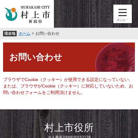
ペ
メ
ー
ニ
ジ
ュ
の
ー
先
を
ホーム
>
お問い合わせ
現在地
頭
飛
で
ば
本
す
し
文
。
て
お問い合わせ
本
文
へ
ブラウザでCookie（クッキー）が使用できる設定になっていない、
または、ブラウザがCookie（クッキー）に対応していないため、お
問い合わせフォームをご利用頂けません。
村上市役所
法人番号7000020152129