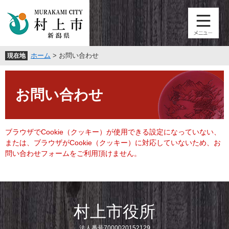
ペ
メ
ー
ニ
ジ
ュ
の
ー
先
を
ホーム
>
お問い合わせ
現在地
頭
飛
で
ば
本
す
し
文
。
て
お問い合わせ
本
文
へ
ブラウザでCookie（クッキー）が使用できる設定になっていない、
または、ブラウザがCookie（クッキー）に対応していないため、お
問い合わせフォームをご利用頂けません。
村上市役所
法人番号7000020152129