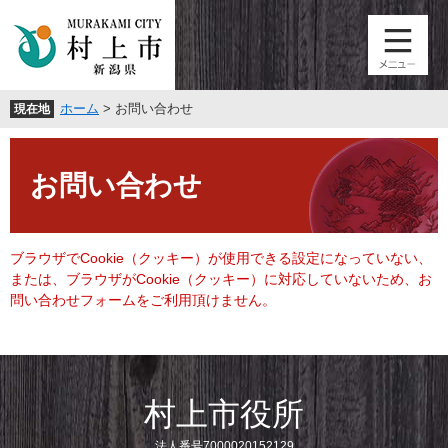
ペ
メ
ー
ニ
ジ
ュ
の
ー
先
を
ホーム
>
お問い合わせ
現在地
頭
飛
で
ば
本
す
し
文
。
て
お問い合わせ
本
文
へ
ブラウザでCookie（クッキー）が使用できる設定になっていない、
または、ブラウザがCookie（クッキー）に対応していないため、お
問い合わせフォームをご利用頂けません。
村上市役所
法人番号7000020152129