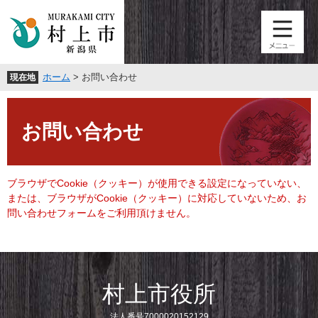
ペ
メ
ー
ニ
ジ
ュ
の
ー
先
を
ホーム
>
お問い合わせ
現在地
頭
飛
で
ば
本
す
し
文
。
て
お問い合わせ
本
文
へ
ブラウザでCookie（クッキー）が使用できる設定になっていない、
または、ブラウザがCookie（クッキー）に対応していないため、お
問い合わせフォームをご利用頂けません。
村上市役所
法人番号7000020152129